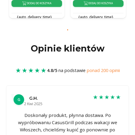
DODAJ DO KOSZYKA
DODAJ DO KOSZYKA
{auto_delivery_time}
{auto_delivery_time}
Opinie klientów
★★★★★
4.8/5
na podstawie
ponad 200 opinii
★★★★★
G.H.
G
2 Kwi 2025
Doskonały produkt, płynna dostawa. Po
wypróbowaniu CasusGrill podczas wakacji we
Włoszech, chcieliśmy kupić go ponownie po