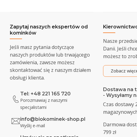
Zapytaj naszych ekspertów od
Kierownictw
kominków
Nasze przedsi
Jeśli masz pytania dotyczące
Danii. Jeśli ch
naszych produktów lub trwającego
możesz to zrob
zamówienia, zawsze możesz
skontaktować się z naszym działem
Zobacz więc
obsługi klienta.
Dostawa na te
Tel: +48 221 165 720
- Wysyłamy na
Porozmawiaj z naszymi
Czas dostawy 2
specjalistami
magazynowyc
info@biokominek-shop.pl
Darmowa dost
Wyślij e-mail
799 zł