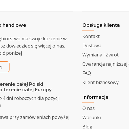
o handlowe
Obsługa klienta
Kontakt
ębiorstwo ma swoje korzenie w
Dostawa
cesz dowiedzieć się więcej o nas,
ić poniżej
Wymiana i Zwrot
Gwarancja najniższej
ej
FAQ
Klient biznesowy
renie całej Polski
 terenie całej Europy
Informacje
-4 dni roboczych dla pozycji
h
O nas
awa przy zamówieniach powyżej
Warunki
Blog