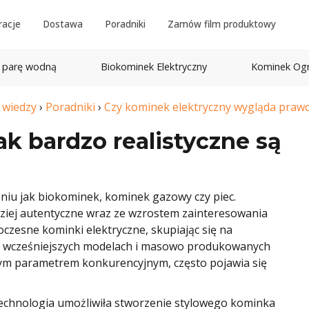
racje
Dostawa
Poradniki
Zamów film produktowy
 parę wodną
Biokominek Elektryczny
Kominek Og
k wiedzy
›
Poradniki
›
Czy kominek elektryczny wygląda prawd
ak bardzo realistyczne są
opniu jak biokominek, kominek gazowy czy piec.
dziej autentyczne wraz ze wzrostem zainteresowania
zesne kominki elektryczne, skupiając się na
We wcześniejszych modelach i masowo produkowanych
wym parametrem konkurencyjnym, często pojawia się
technologia umożliwiła stworzenie stylowego kominka