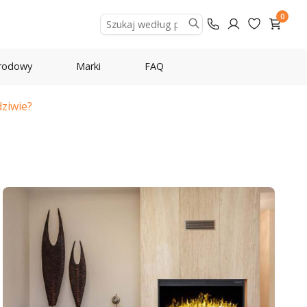
0
rodowy
Marki
FAQ
ziwie?