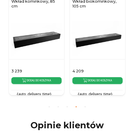
Wkład kominkowy, 85
Wkład biokominkowy,
cm
105 cm
3 239
4 209
DODAJ DO KOSZYKA
DODAJ DO KOSZYKA
{auto_delivery_time}
{auto_delivery_time}
Opinie klientów