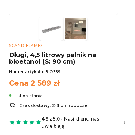
SCANDIFLAMES
Długi, 4,5 litrowy palnik na
bioetanol (S: 90 cm)
Numer artykułu:
BIO339
Cena
2 589
zł
4
na stanie
Czas dostawy:
2-3 dni robocze
4.8 z 5.0 - Nasi klienci nas
uwielbiają!