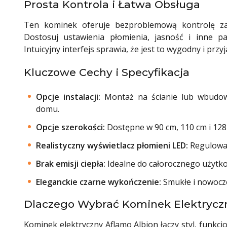
Prosta Kontrola i Łatwa Obsługa
Ten kominek oferuje bezproblemową kontrolę za
Dostosuj ustawienia płomienia, jasność i inne pa
Intuicyjny interfejs sprawia, że jest to wygodny i p
Kluczowe Cechy i Specyfikacja
Opcje instalacji:
Montaż na ścianie lub wbudow
domu.
Opcje szerokości:
Dostępne w 90 cm, 110 cm i 128
Realistyczny wyświetlacz płomieni LED:
Regulowane
Brak emisji ciepła:
Idealne do całorocznego użytk
Eleganckie czarne wykończenie:
Smukłe i nowocze
Dlaczego Wybrać Kominek Elektryczn
Kominek elektryczny Aflamo Albion łączy styl, funkcj