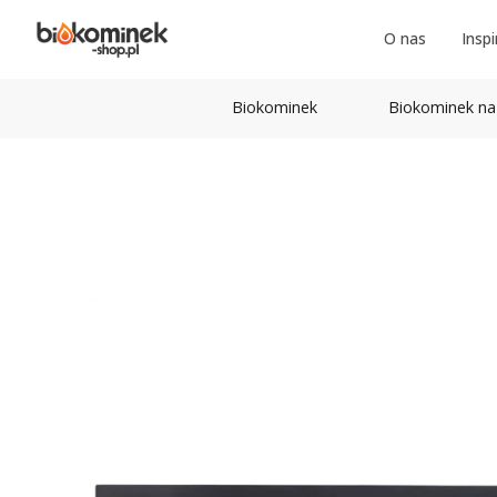
O nas
Inspi
Biokominek
Biokominek na