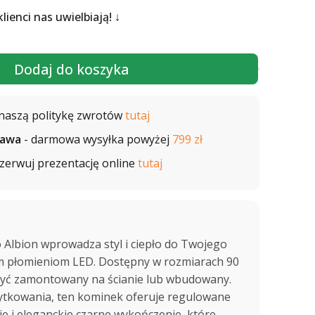
 klienci nas uwielbiają!
Dodaj do koszyka
naszą politykę zwrotów
tutaj
tawa
- darmowa wysyłka powyżej
799 zł
zerwuj prezentację online
tutaj
 Albion wprowadza styl i ciepło do Twojego
ym płomieniom LED. Dostępny w rozmiarach 90
 być zamontowany na ścianie lub wbudowany.
ytkowania, ten kominek oferuje regulowane
e i eleganckie czarne wykończenie, które