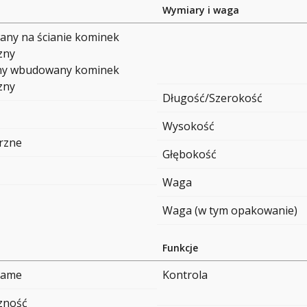
Wymiary i waga
ny na ścianie kominek
zny
ny wbudowany kominek
zny
Długość/Szerokość
Wysokość
rzne
Głębokość
Waga
Waga (w tym opakowanie)
Funkcje
flame
Kontrola
czność