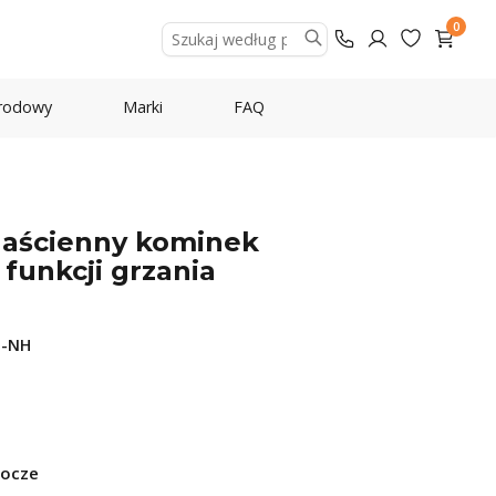
0
rodowy
Marki
FAQ
 naścienny kominek
 funkcji grzania
B-NH
bocze