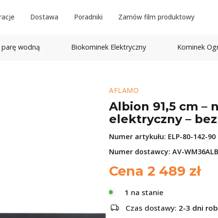
racje
Dostawa
Poradniki
Zamów film produktowy
 parę wodną
Biokominek Elektryczny
Kominek Og
AFLAMO
Albion 91,5 cm –
elektryczny – bez
Numer artykułu:
ELP-80-142-90
Numer dostawcy: AV-WM36AL
Cena
2 489
zł
1
na stanie
Czas dostawy:
2-3 dni ro