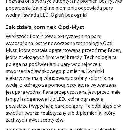
Pozwala on stworzyć autentyczny płomień bez ryzyka
poparzenia. Za piękne płomienie odpowiada para
wodna i światła LED. Ogień bez ognia!
Jak działa kominek Opti-Myst
Większość kominków elektrycznych na parę
wyposażona jest w nowoczesną technologię Opti-
Myst, która została opatentowana przez firmę Faber,
jedną z wiodących firm w tej branży. Technologia ta
polega na podświetlaniu pary wodnej w celu
stworzenia zjawiskowego płomienia. Kominki
elektryczne mają wbudowany osobny zbiornik na
wodę, z którego za pomocą oscylatora wytwarzana
jest para wodna. Para przepuszczana jest przez małe
lampy halogenowe lub LED, które ogrzewają
powietrze i wypychają parę do góry. Te odbijają się w
świetle i tworzą realistyczny efekt płomienia, który
zachwyci nawet sceptyków.
Z ogniem parowym otrzymujesz piękny i całkowicie