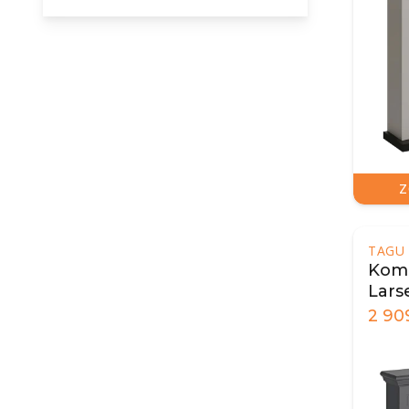
Z
TAGU
Komi
Lars
2 90