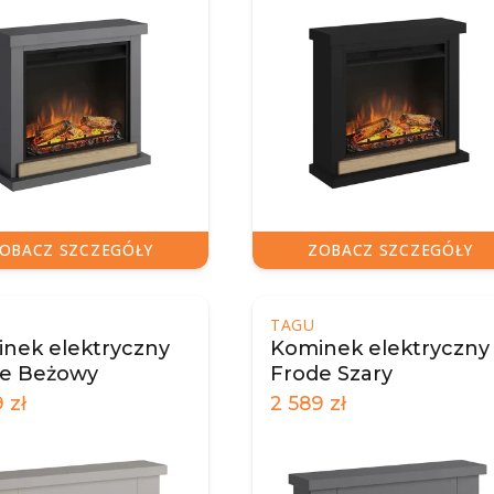
OBACZ SZCZEGÓŁY
ZOBACZ SZCZEGÓŁY
TAGU
nek elektryczny
Kominek elektryczny
e Beżowy
Frode Szary
9
zł
2 589
zł