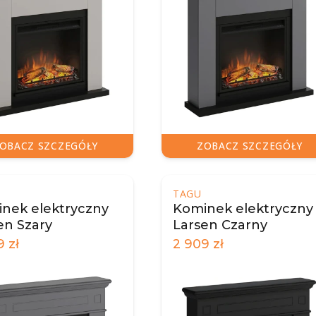
OBACZ SZCZEGÓŁY
ZOBACZ SZCZEGÓŁY
TAGU
nek elektryczny
Kominek elektryczny
en Szary
Larsen Czarny
9
zł
2 909
zł