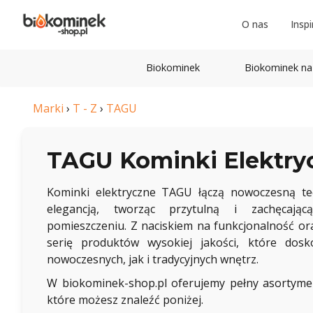
O nas
Inspi
Biokominek
Biokominek na
Marki
›
T - Z
›
TAGU
TAGU Kominki Elektry
Kominki elektryczne TAGU łączą nowoczesną t
elegancją, tworząc przytulną i zachęcaj
pomieszczeniu. Z naciskiem na funkcjonalność or
serię produktów wysokiej jakości, które dos
nowoczesnych, jak i tradycyjnych wnętrz.
W biokominek-shop.pl oferujemy pełny asortym
które możesz znaleźć poniżej.