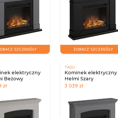
OBACZ SZCZEGÓŁY
ZOBACZ SZCZEGÓŁY
TAGU
nek elektryczny
Kominek elektryczny
i Beżowy
Helmi Szary
9
zł
3 039
zł