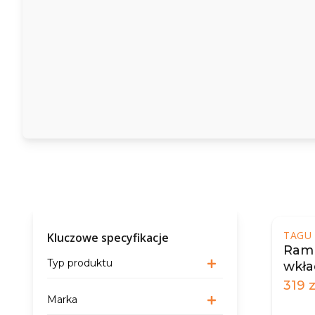
TAGU
Kluczowe specyfikacje
Ramk
Typ produktu
wkła
elek
319
z
Marka