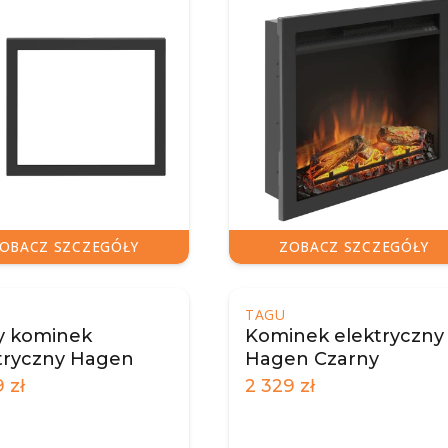
OBACZ SZCZEGÓŁY
ZOBACZ SZCZEGÓŁY
TAGU
y kominek
Kominek elektryczny
tryczny Hagen
Hagen Czarny
9
zł
2 329
zł