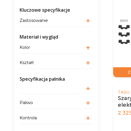
Kluczowe specyfikacje
Zastosowanie
Materiał i wygląd
Kolor
Kształt
Z
Specyfikacja palnika
TAGU
Szar
Paliwo
elek
2 32
Kontrola