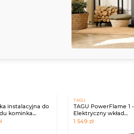
TAGU
a instalacyjna do
TAGU PowerFlame 1 -
du kominka
Elektryczny wkład
trycznego
kominkowy
ł
1 549
zł