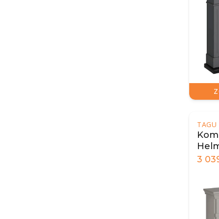
Z
TAGU
Komi
Helm
3 03