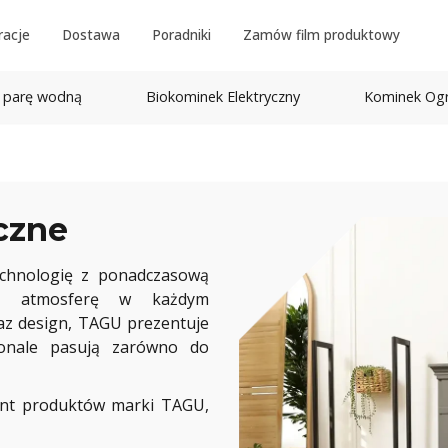
racje
Dostawa
Poradniki
Zamów film produktowy
 parę wodną
Biokominek Elektryczny
Kominek Og
czne
echnologię z ponadczasową
ącą atmosferę w każdym
az design, TAGU prezentuje
konale pasują zarówno do
ent produktów marki TAGU,