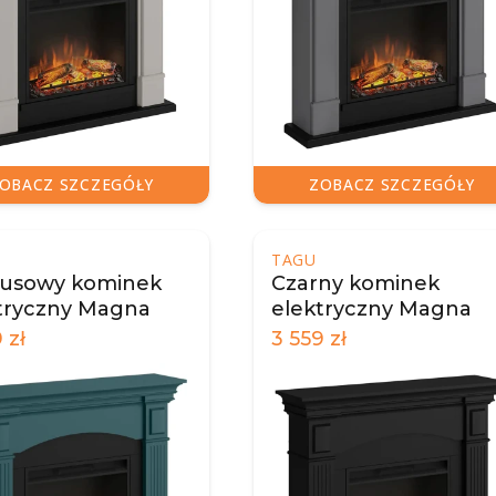
OBACZ SZCZEGÓŁY
ZOBACZ SZCZEGÓŁY
TAGU
usowy kominek
Czarny kominek
tryczny Magna
elektryczny Magna
9
zł
3 559
zł