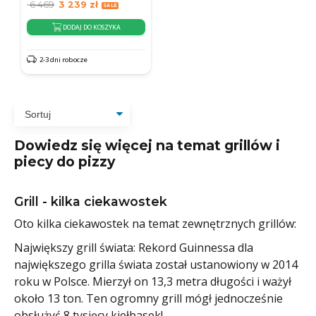
6 469
3 239
zł
DODAJ DO KOSZYKA
2-3 dni robocze
Dowiedz się więcej na temat grillów i
piecy do pizzy
Grill - kilka ciekawostek
Oto kilka ciekawostek na temat zewnętrznych grillów:
Największy grill świata: Rekord Guinnessa dla
największego grilla świata został ustanowiony w 2014
roku w Polsce. Mierzył on 13,3 metra długości i ważył
około 13 ton. Ten ogromny grill mógł jednocześnie
obsłużyć 8 tysięcy kiełbasek!