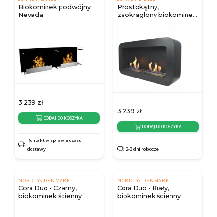
Biokominek podwójny
Prostokątny,
Nevada
zaokrąglony biokominek
w kolorze czarnym
3 239
zł
3 239
zł
DODAJ DO KOSZYKA
DODAJ DO KOSZYKA
Kontakt w sprawie czasu
dostawy
2-3 dni robocze
NORDLYS DENMARK
NORDLYS DENMARK
Cora Duo - Czarny,
Cora Duo - Biały,
biokominek ścienny
biokominek ścienny