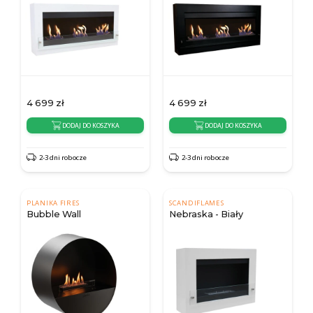
4 699
zł
4 699
zł
DODAJ DO KOSZYKA
DODAJ DO KOSZYKA
2-3 dni robocze
2-3 dni robocze
PLANIKA FIRES
SCANDIFLAMES
Bubble Wall
Nebraska - Biały