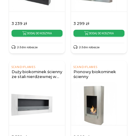
3 239
zł
3 299
zł
DODAJ DO KOSZYKA
DODAJ DO KOSZYKA
2-3 dni robocze
2-3 dni robocze
SCANDIFLAMES
SCANDIFLAMES
Duży biokominek ścienny
Pionowy biokominek
ze stali nierdzewnej w
ścienny
rozmiarze XL