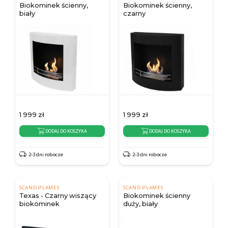
Biokominek ścienny,
Biokominek ścienny,
biały
czarny
1 999
zł
1 999
zł
DODAJ DO KOSZYKA
DODAJ DO KOSZYKA
2-3 dni robocze
2-3 dni robocze
SCANDIFLAMES
SCANDIFLAMES
Texas - Czarny wiszący
Biokominek ścienny
biokominek
duży, biały