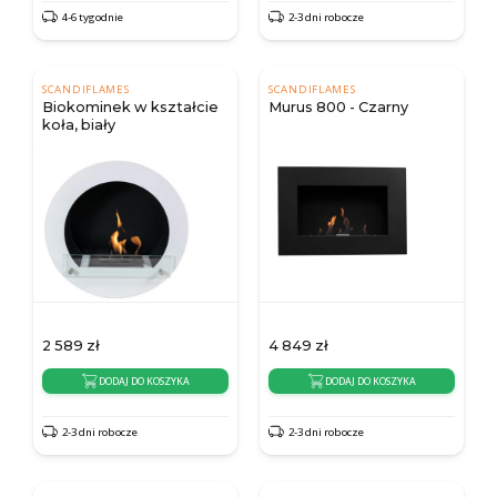
4-6 tygodnie
2-3 dni robocze
SCANDIFLAMES
SCANDIFLAMES
Biokominek w kształcie
Murus 800 - Czarny
koła, biały
2 589
zł
4 849
zł
DODAJ DO KOSZYKA
DODAJ DO KOSZYKA
2-3 dni robocze
2-3 dni robocze