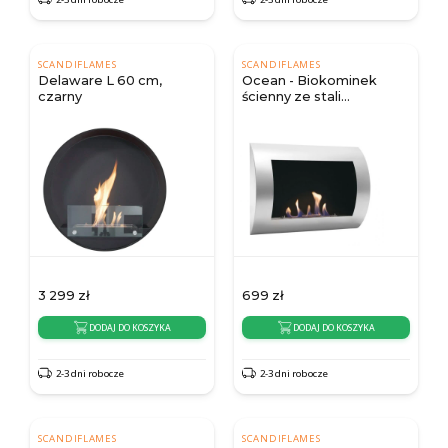
SCANDIFLAMES
SCANDIFLAMES
Delaware L 60 cm,
Ocean - Biokominek
czarny
ścienny ze stali
nierdzewnej
3 299
zł
699
zł
DODAJ DO KOSZYKA
DODAJ DO KOSZYKA
2-3 dni robocze
2-3 dni robocze
SCANDIFLAMES
SCANDIFLAMES