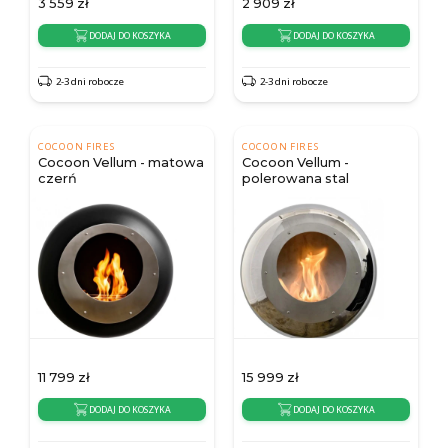
3 559
zł
2 909
zł
DODAJ DO KOSZYKA
DODAJ DO KOSZYKA
2-3 dni robocze
2-3 dni robocze
COCOON FIRES
COCOON FIRES
Cocoon Vellum - matowa
Cocoon Vellum -
czerń
polerowana stal
11 799
zł
15 999
zł
DODAJ DO KOSZYKA
DODAJ DO KOSZYKA