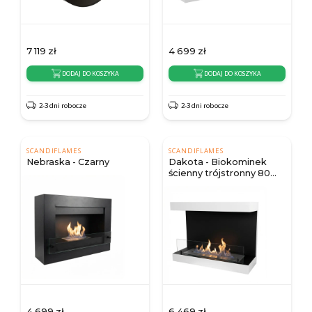
7 119
zł
4 699
zł
DODAJ DO KOSZYKA
DODAJ DO KOSZYKA
2-3 dni robocze
2-3 dni robocze
SCANDIFLAMES
SCANDIFLAMES
Nebraska - Czarny
Dakota - Biokominek
ścienny trójstronny 80
cm, biały
4 699
zł
6 469
zł