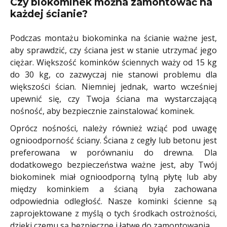
Czy biokominek można zamontować na
każdej ścianie?
Podczas montażu biokominka na ścianie ważne jest,
aby sprawdzić, czy ściana jest w stanie utrzymać jego
ciężar. Większość kominków ściennych waży od 15 kg
do 30 kg, co zazwyczaj nie stanowi problemu dla
większości ścian. Niemniej jednak, warto wcześniej
upewnić się, czy Twoja ściana ma wystarczającą
nośność, aby bezpiecznie zainstalować kominek.
Oprócz nośności, należy również wziąć pod uwagę
ognioodporność ściany. Ściana z cegły lub betonu jest
preferowana w porównaniu do drewna. Dla
dodatkowego bezpieczeństwa ważne jest, aby Twój
biokominek miał ognioodporną tylną płytę lub aby
między kominkiem a ścianą była zachowana
odpowiednia odległość. Nasze kominki ścienne są
zaprojektowane z myślą o tych środkach ostrożności,
dzięki czemu są bezpieczne i łatwe do zamontowania.