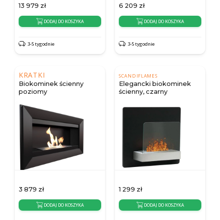
13 979
zł
6 209
zł
DODAJ DO KOSZYKA
DODAJ DO KOSZYKA
3-5 tygodnie
3-5 tygodnie
KRATKI
SCANDIFLAMES
Biokominek ścienny
Elegancki biokominek
poziomy
ścienny, czarny
3 879
zł
1 299
zł
DODAJ DO KOSZYKA
DODAJ DO KOSZYKA