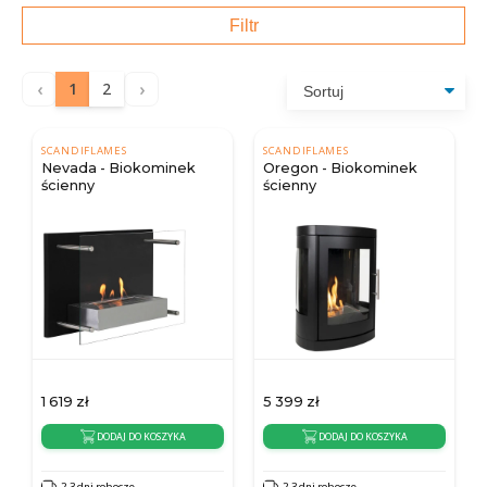
Filtr
‹
›
1
2
SCANDIFLAMES
SCANDIFLAMES
Nevada - Biokominek
Oregon - Biokominek
ścienny
ścienny
1 619
zł
5 399
zł
DODAJ DO KOSZYKA
DODAJ DO KOSZYKA
2-3 dni robocze
2-3 dni robocze