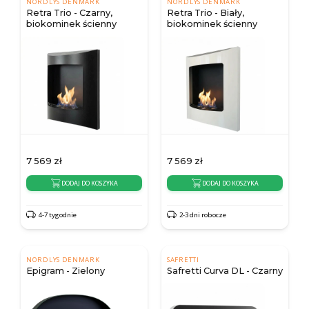
NORDLYS DENMARK
NORDLYS DENMARK
Retra Trio - Czarny,
Retra Trio - Biały,
biokominek ścienny
biokominek ścienny
7 569
zł
7 569
zł
DODAJ DO KOSZYKA
DODAJ DO KOSZYKA
4-7 tygodnie
2-3 dni robocze
NORDLYS DENMARK
SAFRETTI
Epigram - Zielony
Safretti Curva DL - Czarny