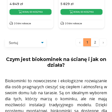
4 849
zł
5 829
zł
DODAJ DO KOSZYKA
DODAJ DO KOSZYKA
2-3 dni robocze
2-3 dni robocze
‹
›
1
2
Czym jest biokominek na ścianę i jak on
działa?
Biokominki to nowoczesne i ekologiczne rozwiązanie
dla osób pragnących cieszyć się ciepłem i atmosferą w
swoim domu lub na tarasie. Są on idealnym wyborem
dla tych, którzy marzą o kominku, ale nie mają
możliwości instalacji tradycyjnego modelu. Dzięki
prostemu montażowi, biokominki są dostępne dla