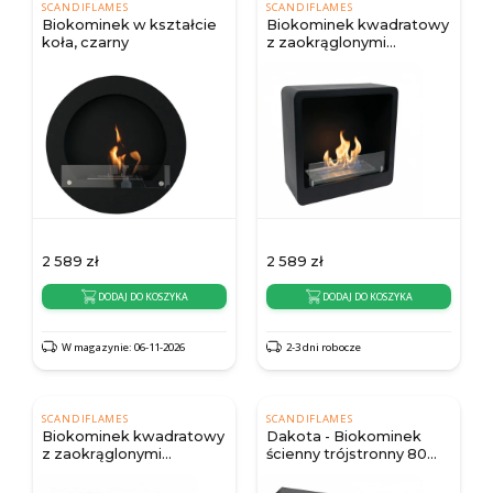
SCANDIFLAMES
SCANDIFLAMES
Biokominek w kształcie
Biokominek kwadratowy
koła, czarny
z zaokrąglonymi
krawędzami, czarny
2 589
zł
2 589
zł
DODAJ DO KOSZYKA
DODAJ DO KOSZYKA
W magazynie: 06-11-2026
2-3 dni robocze
SCANDIFLAMES
SCANDIFLAMES
Biokominek kwadratowy
Dakota - Biokominek
z zaokrąglonymi
ścienny trójstronny 80
krawędzami, biały
cm, czarny