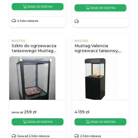
DODAJ DO KOSZYKA
DODAJ DO KOSZYKA
2-3 dni robocze
MUZTAG
MUZTAG
Szkło do ogrzewacza
Muztag Valencia
tarasowego Muztag
ogrzewacz tarasowy,
Marbella
czarny
259
zł
4 139
zł
cena od
DODAJ DO KOSZYKA
DODAJ DO KOSZYKA
Cena od 2-3 dni robocze
2-3 dni robocze