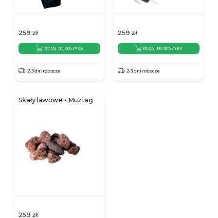
259
zł
259
zł
DODAJ DO KOSZYKA
DODAJ DO KOSZYKA
2-3 dni robocze
2-3 dni robocze
Skały lawowe - Muztag
259
zł