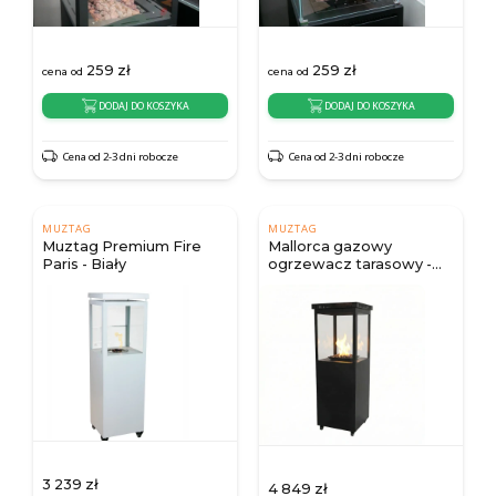
259
zł
259
zł
cena od
cena od
DODAJ DO KOSZYKA
DODAJ DO KOSZYKA
Cena od 2-3 dni robocze
Cena od 2-3 dni robocze
MUZTAG
MUZTAG
Muztag Premium Fire
Mallorca gazowy
Paris - Biały
ogrzewacz tarasowy -
Muztag
3 239
zł
4 849
zł