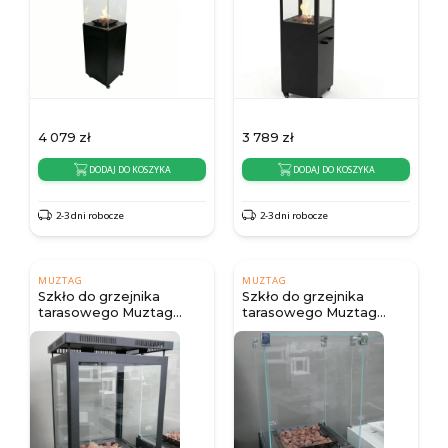
4 079
zł
3 789
zł
DODAJ DO KOSZYKA
DODAJ DO KOSZYKA
2-3 dni robocze
2-3 dni robocze
MUZTAG
MUZTAG
Szkło do grzejnika
Szkło do grzejnika
tarasowego Muztag
tarasowego Muztag
Murcia
Malaga