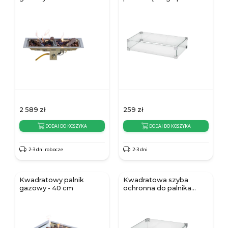
gazowego - 67 cm
2 589
zł
259
zł
DODAJ DO KOSZYKA
DODAJ DO KOSZYKA
2-3 dni robocze
2-3 dni
Kwadratowy palnik
Kwadratowa szyba
gazowy - 40 cm
ochronna do palnika
gazowego