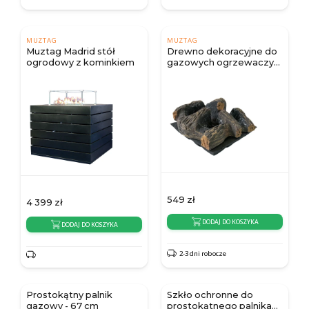
MUZTAG
MUZTAG
Muztag Madrid stół
Drewno dekoracyjne do
ogrodowy z kominkiem
gazowych ogrzewaczy
tarasowych Muztag
549
zł
4 399
zł
DODAJ DO KOSZYKA
DODAJ DO KOSZYKA
2-3 dni robocze
Prostokątny palnik
Szkło ochronne do
gazowy - 67 cm
prostokątnego palnika