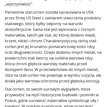
„wytrzymałość”.
Pierwotnie stal corten została opracowana w USA
przez firmę US Steel z zamiarem stworzenia produktu
stalowego, który byłby odporny na warunki
atmosferyczne. Sama stal jest wykonana z różnych
materiałów, takich jak stal, do której dodano miedź,
krzem, nikiel i chrom. Charakterystyczną cechą stali
corten jest jej brunatno-pomarańczowy kolor rdzy
oraz długowieczność. Dzięki dodaniu innych metali, na
powierzchni stali tworzy się solidna warstwa rdzy,
która chroni głębsze warstwy materiału przed
dostępem tlenu. W przeciwieństwie do innych metali,
rdza na stali corten nie powstaje w wyniku zużycia, ale
działa jako warstwa ochronna przed głęboką korozją.
Stal corten, ze swoim surowym wyglądem, może
przywodzić na myśl historyczne budowle i pomniki w
Polsce, gdzie surowość materiałów symbolizuje siłę i
trwałość. W polskim krajobrazie, gdzie przeszłość