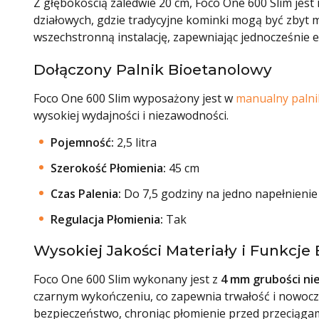
Z głębokością zaledwie 20 cm, Foco One 600 Slim jes
działowych, gdzie tradycyjne kominki mogą być zbyt
wszechstronną instalację, zapewniając jednocześnie 
Dołączony Palnik Bioetanolowy
Foco One 600 Slim wyposażony jest w
manualny palni
wysokiej wydajności i niezawodności.
Pojemność:
2,5 litra
Szerokość Płomienia:
45 cm
Czas Palenia:
Do 7,5 godziny na jedno napełnienie
Regulacja Płomienia:
Tak
Wysokiej Jakości Materiały i Funkcj
Foco One 600 Slim wykonany jest z
4 mm grubości ni
czarnym wykończeniu, co zapewnia trwałość i nowoc
bezpieczeństwo, chroniąc płomienie przed przeciągami