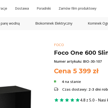
racje
Dostawa
Poradniki
Zamów film produktowy
 parę wodną
Biokominek Elektryczny
Kominek Og
FOCO
Foco One 600 Sli
Numer artykułu:
BIO-30-107
Cena
5 399
zł
4
na stanie
Czas dostawy:
2-3 dni ro
4.8 z 5.0 - Nasi