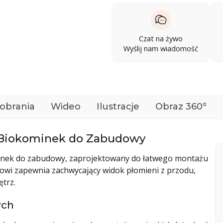
Czat na żywo
Wyślij nam wiadomość
pobrania
Wideo
Ilustracje
Obraz 360°
 Biokominek do Zabudowy
ominek do zabudowy, zaprojektowany do łatwego montażu
owi zapewnia zachwycający widok płomieni z przodu,
trz.
ych