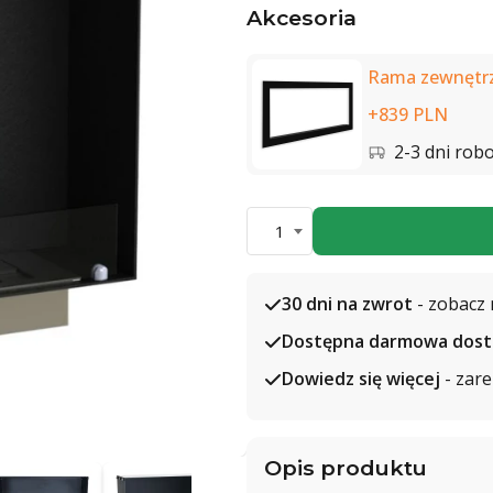
Akcesoria
Rama zewnętrz
+839 PLN
2-3 dni rob
1
30 dni na zwrot
- zobacz 
Dostępna darmowa dos
Dowiedz się więcej
- zare
Opis produktu