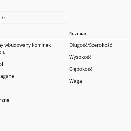
odz.
Rozmiar
ny wbudowany kominek
Długość/Szerokość
olu
Wysokość
ol
Głębokość
magane
Waga
rzne