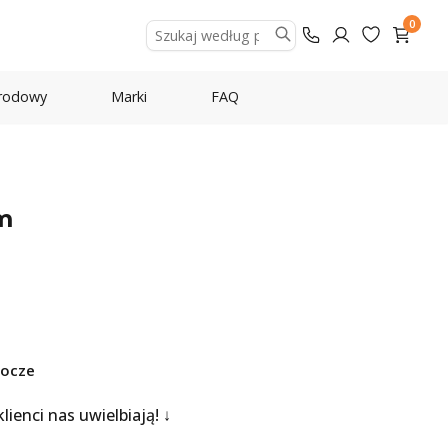
0
rodowy
Marki
FAQ
m
bocze
 klienci nas uwielbiają!