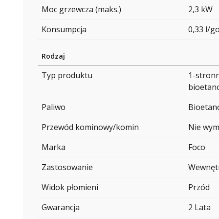
Moc grzewcza (maks.)
2,3 kW
Konsumpcja
0,33 l/g
Rodzaj
Typ produktu
1-stron
bioetan
Paliwo
Bioetan
Przewód kominowy/komin
Nie wy
Marka
Foco
Zastosowanie
Wewnęt
Widok płomieni
Przód
Gwarancja
2 Lata