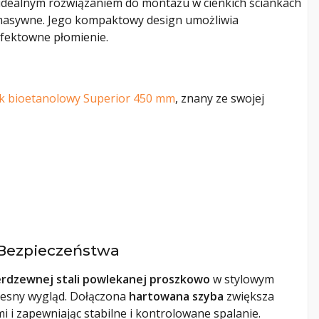
t idealnym rozwiązaniem do montażu w cienkich ściankach
 masywne. Jego kompaktowy design umożliwia
efektowne płomienie.
k bioetanolowy Superior 450 mm
, znany ze swojej
e Bezpieczeństwa
erdzewnej stali powlekanej proszkowo
w stylowym
zesny wygląd. Dołączona
hartowana szyba
zwiększa
 i zapewniając stabilne i kontrolowane spalanie.