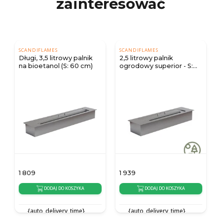
zainteresować
SCANDIFLAMES
SCANDIFLAMES
Długi, 3,5 litrowy palnik
2,5 litrowy palnik
na bioetanol (S: 60 cm)
ogrodowy superior - S:
45cm
1 809
1 939
DODAJ DO KOSZYKA
DODAJ DO KOSZYKA
{auto_delivery_time}
{auto_delivery_time}