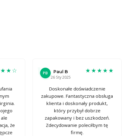
★★★☆
★★★★★
Paul B
PB
26 Sty 2025
ufania
Doskonałe doświadczenie
cnym
zakupowe. Fantastyczna obsługa
rginia.
klienta i doskonały produkt,
mojego
który przybył dobrze
ale
zapakowany i bez uszkodzeń.
cja, że
Zdecydowanie poleciłbym tę
tępcze
firmę.