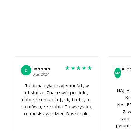
★★★★★
Deborah
Auth
D
AM
9 Lis 2024
Ta firma była przyjemnością w
NAJLEP
obsłudze. Znają swój produkt,
Bi
dobrze komunikują się i robią to,
NAJLE
co mówią, że zrobią. To wszystko,
Zaw
co musisz wiedzieć. Doskonale.
same
pytanie