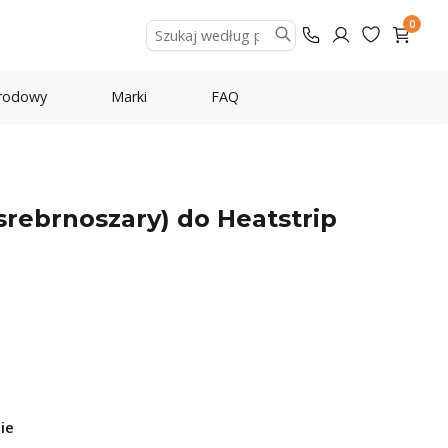
0
rodowy
Marki
FAQ
srebrnoszary) do Heatstrip
ie