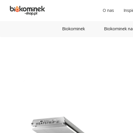
O nas
Inspi
Biokominek
Biokominek na