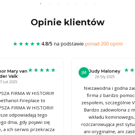
Opinie klientów
★★★★★
4.8/5
na podstawie
ponad 200 opinii
★★★★★
★
or Mary van
Judy Maloney
JM
der Valk
26 Sty 2025
7 Lut 2025
Niezawodna i godna za
SZA FIRMA W HISTORII!!
firma z bardzo pomo
oethanol-Fireplace to
zespołem, szczególnie Vi
PSZA FIRMA W HISTORII!
Bardzo zadowolona z 
sze odpowiadają tego
wkładu kominowego, 
go dnia, gdy pojawi się
rozczarowująca jest sytua
, a ich serwis przekracza
ani oryginalne, ani zas