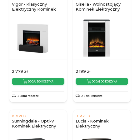
Vigor - Klasyczny
Gisella - Wolnostojący
Elektryczny Kominek
Kominek Elektryczny
2 779
zł
2 199
zł
DODAJ DO KOSZYKA
DODAJ DO KOSZYKA
2-3 dni robocze
2-3 dni robocze
DIMPLEX
DIMPLEX
Sunningdale - Opti-V
Lucia - Kominek
Kominek Elektryczny
Elektryczny