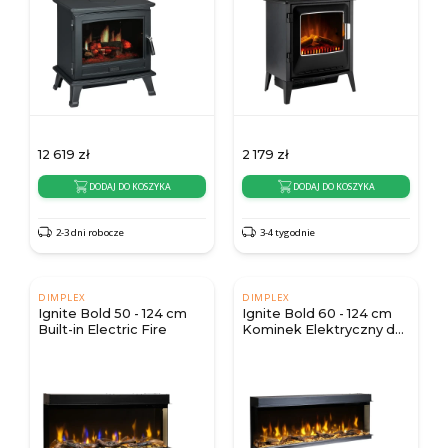
12 619
zł
2 179
zł
DODAJ DO KOSZYKA
DODAJ DO KOSZYKA
2-3 dni robocze
3-4 tygodnie
DIMPLEX
DIMPLEX
Ignite Bold 50 - 124 cm
Ignite Bold 60 - 124 cm
Built-in Electric Fire
Kominek Elektryczny do
Zabudowy