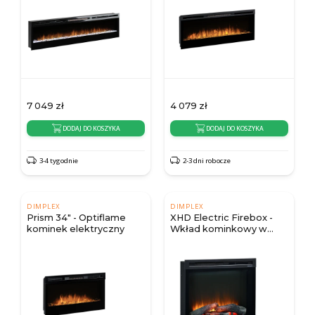
7 049
zł
4 079
zł
DODAJ DO KOSZYKA
DODAJ DO KOSZYKA
3-4 tygodnie
2-3 dni robocze
DIMPLEX
DIMPLEX
Prism 34" - Optiflame
XHD Electric Firebox -
kominek elektryczny
Wkład kominkowy w
różnych rozmiarach