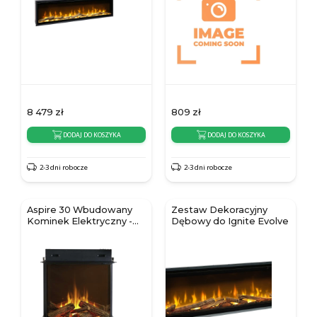
8 479
zł
809
zł
DODAJ DO KOSZYKA
DODAJ DO KOSZYKA
2-3 dni robocze
2-3 dni robocze
Aspire 30 Wbudowany
Zestaw Dekoracyjny
Kominek Elektryczny -
Dębowy do Ignite Evolve
Czarny