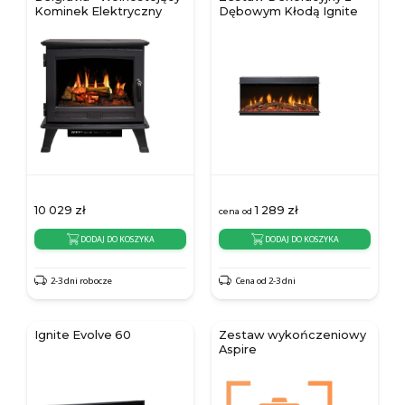
Kominek Elektryczny
Dębowym Kłodą Ignite
10 029
zł
1 289
zł
cena od
DODAJ DO KOSZYKA
DODAJ DO KOSZYKA
2-3 dni robocze
Cena od 2-3 dni
Ignite Evolve 60
Zestaw wykończeniowy
Aspire