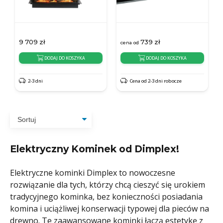
9 709
zł
739
zł
cena od
DODAJ DO KOSZYKA
DODAJ DO KOSZYKA
2-3 dni
Cena od 2-3 dni robocze
Elektryczny Kominek od Dimplex!
Elektryczne kominki Dimplex to nowoczesne
rozwiązanie dla tych, którzy chcą cieszyć się urokiem
tradycyjnego kominka, bez konieczności posiadania
komina i uciążliwej konserwacji typowej dla pieców na
drewno. Te zaawansowane kominki łączą estetykę z