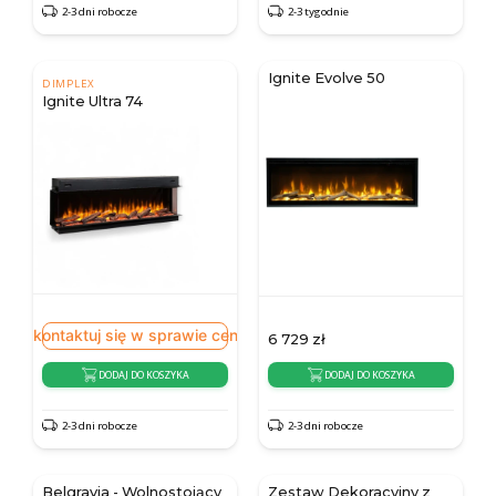
2-3 dni robocze
2-3 tygodnie
Ignite Evolve 50
DIMPLEX
Ignite Ultra 74
Skontaktuj się w sprawie ceny
6 729
zł
DODAJ DO KOSZYKA
DODAJ DO KOSZYKA
2-3 dni robocze
2-3 dni robocze
Belgravia - Wolnostojący
Zestaw Dekoracyjny z