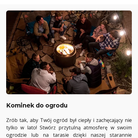
Kominek do ogrodu
Zrób tak, aby Twój ogród był ciepły i zachęcający nie
tylko w lato! Stwórz przytulną atmosferę w swoim
ogrodzie lub na tarasie dzięki naszej starannie