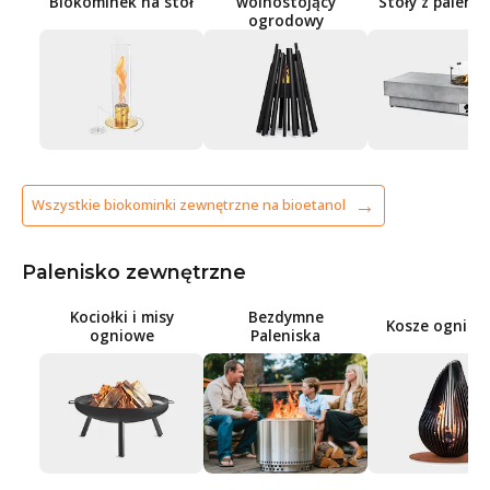
Biokominek na stół
wolnostojący
Stoły z paleni
ogrodowy
Wszystkie biokominki zewnętrzne na bioetanol
Palenisko zewnętrzne
Kociołki i misy
Bezdymne
Kosze ognisk
ogniowe
Paleniska